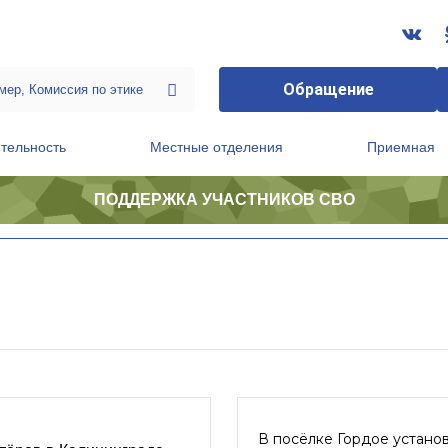
Обращение
тельность
Местные отделения
Приемная
ПОДДЕРЖКА УЧАСТНИКОВ СВО
ственной приемной Председателя Партии
Президиум регионального политического совета
В посёлке Гордое устано