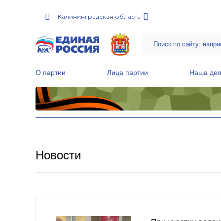
Калининградская область
О партии
Лица партии
Наша дея
Местные общественные приемные Партии
Руководитель Региональной обще
Народная программа «Единой России»
Новости