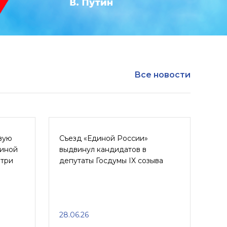
Все новости
вую
Съезд «Единой России»
диной
выдвинул кандидатов в
 три
депутаты Госдумы IX созыва
28.06.26