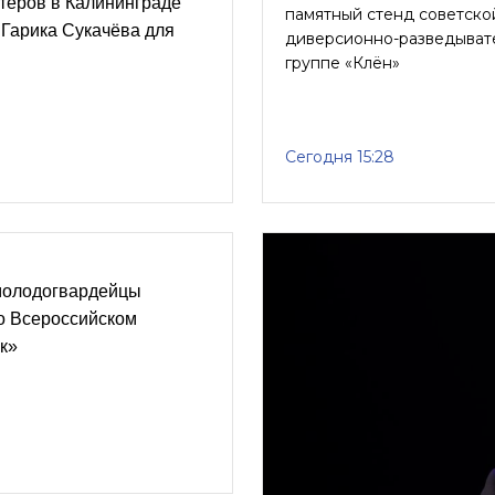
тёров в Калининграде
памятный стенд советско
 Гарика Сукачёва для
диверсионно-разведыват
группе «Клён»
Сегодня 15:28
молодогвардейцы
о Всероссийском
к»