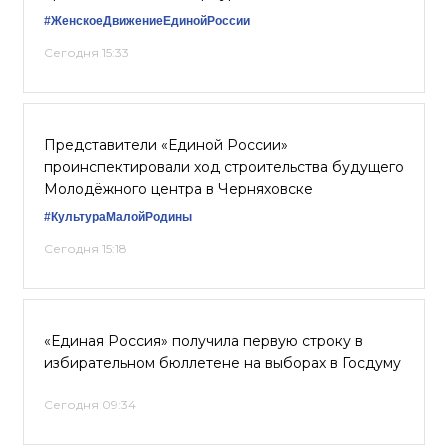
#ЖенскоеДвижениеЕдинойРоссии
Сегодня 15:33
Представители «Единой России»
проинспектировали ход строительства будущего
Молодёжного центра в Черняховске
#КультураМалойРодины
Сегодня 15:18
«Единая Россия» получила первую строку в
избирательном бюллетене на выборах в Госдуму
Сегодня 09:34