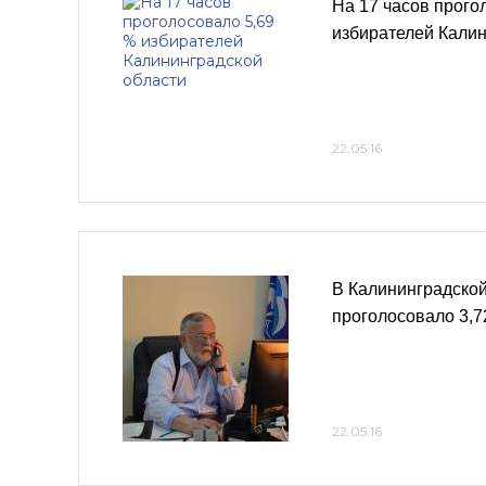
На 17 часов прого
избирателей Калин
22.05.16
В Калининградской
проголосовало 3,7
22.05.16