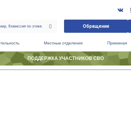
Обращение
тельность
Местные отделения
Приемная
ПОДДЕРЖКА УЧАСТНИКОВ СВО
ственной приемной Председателя Партии
Президиум регионального политического совета