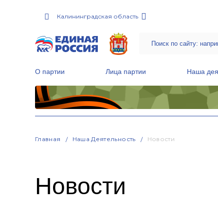
Калининградская область
О партии
Лица партии
Наша дея
Местные общественные приемные Партии
Руководитель Региональной обще
Народная программа «Единой России»
Главная
Наша Деятельность
Новости
Новости