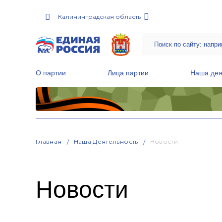
Калининградская область
О партии
Лица партии
Наша дея
Местные общественные приемные Партии
Руководитель Региональной обще
Народная программа «Единой России»
Главная
Наша Деятельность
Новости
Новости