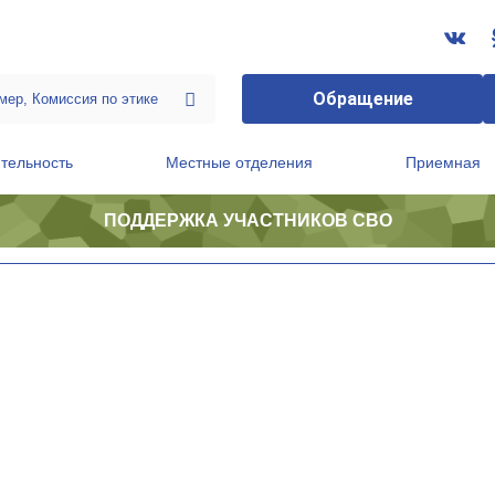
Обращение
тельность
Местные отделения
Приемная
ПОДДЕРЖКА УЧАСТНИКОВ СВО
ственной приемной Председателя Партии
Президиум регионального политического совета