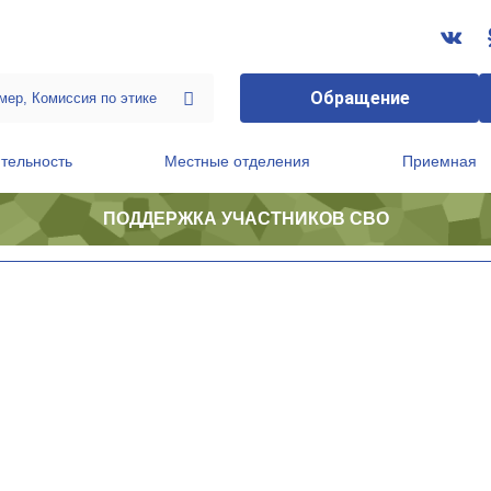
Обращение
тельность
Местные отделения
Приемная
ПОДДЕРЖКА УЧАСТНИКОВ СВО
ственной приемной Председателя Партии
Президиум регионального политического совета