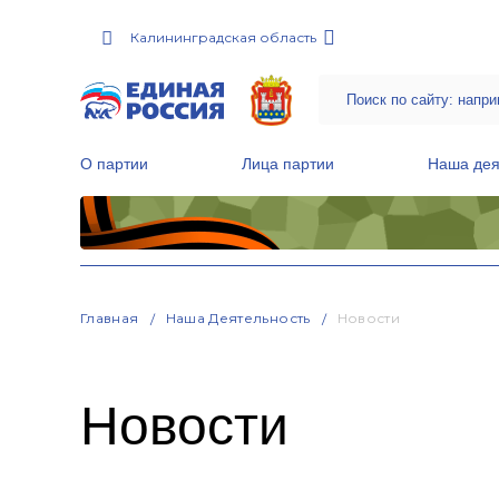
Калининградская область
О партии
Лица партии
Наша дея
Местные общественные приемные Партии
Руководитель Региональной обще
Народная программа «Единой России»
Главная
Наша Деятельность
Новости
Новости