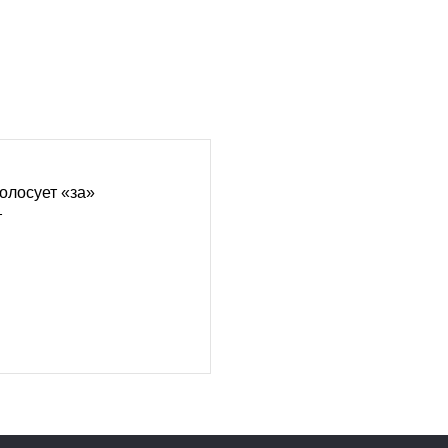
олосует «за»
т