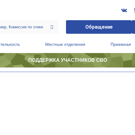
Обращение
тельность
Местные отделения
Приемная
ПОДДЕРЖКА УЧАСТНИКОВ СВО
ственной приемной Председателя Партии
Президиум регионального политического совета