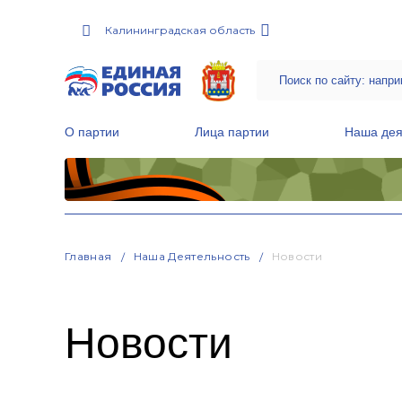
Калининградская область
О партии
Лица партии
Наша дея
Местные общественные приемные Партии
Руководитель Региональной обще
Народная программа «Единой России»
Главная
Наша Деятельность
Новости
Новости