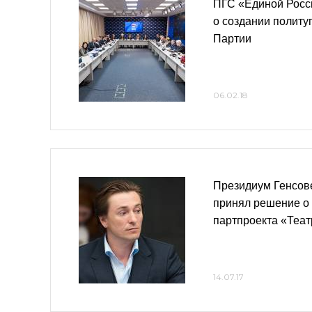
ПГС «Единой Росс
о создании полит
Партии
06.02.18
Президиум Генсов
принял решение о 
партпроекта «Теат
14.07.17