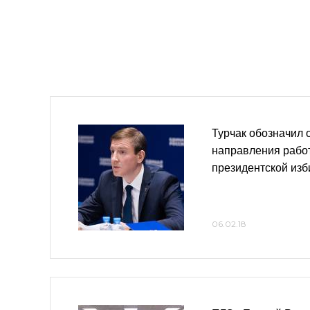
Турчак обозначил
направления рабо
президентской из
06.02.18