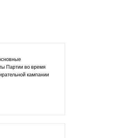
 основные
ты Партии во время
бирательной кампании