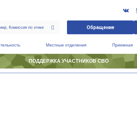
Обращение
тельность
Местные отделения
Приемная
ПОДДЕРЖКА УЧАСТНИКОВ СВО
ственной приемной Председателя Партии
Президиум регионального политического совета