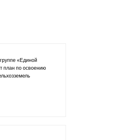
 группе «Единой
т план по освоению
ельхозземель