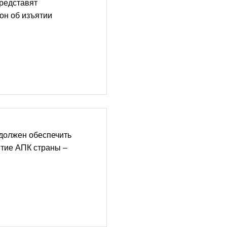
редставят
он об изъятии
должен обеспечить
тие АПК страны –