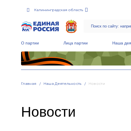
Калининградская область
О партии
Лица партии
Наша дея
Местные общественные приемные Партии
Руководитель Региональной обще
Народная программа «Единой России»
Главная
Наша Деятельность
Новости
Новости