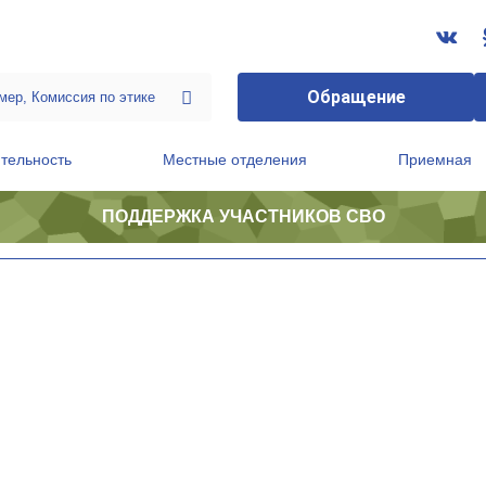
Обращение
тельность
Местные отделения
Приемная
ПОДДЕРЖКА УЧАСТНИКОВ СВО
ственной приемной Председателя Партии
Президиум регионального политического совета