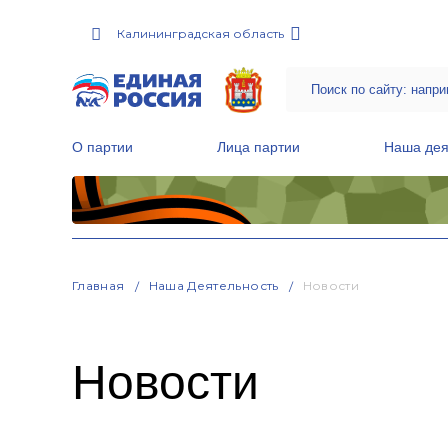
Калининградская область
О партии
Лица партии
Наша дея
Местные общественные приемные Партии
Руководитель Региональной обще
Народная программа «Единой России»
Главная
Наша Деятельность
Новости
Новости