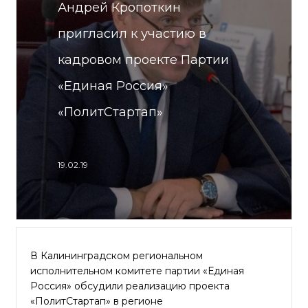
Андрей Кропоткин
пригласил к участию в
кадровом проекте Партии
«Единая Россия»
«ПолитСтартап»
19.02.19
В Калининградском региональном
исполнительном комитете партии «Единая
Россия» обсудили реализацию проекта
«ПолитСтартап» в регионе