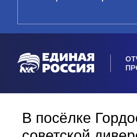
ОТ
ПР
В посёлке Гордо
советской дивер