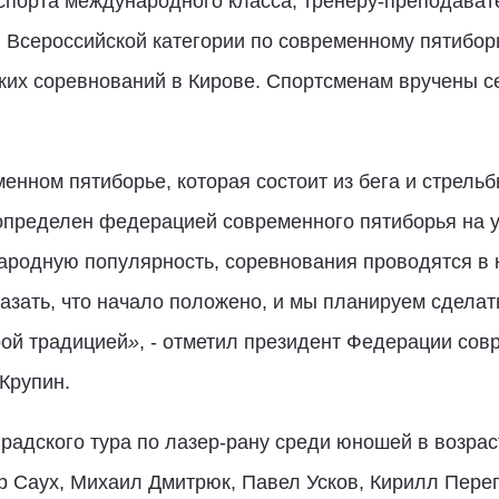
спорта международного класса, тренеру-преподават
 Всероссийской категории по современному пятибор
ких соревнований в Кирове. Спортсменам вручены 
енном пятиборье, которая состоит из бега и стрельб
определен федерацией современного пятиборья на 
ародную популярность, соревнования проводятся в 
азать, что начало положено, и мы планируем сделат
рой традицией
»
, - отметил президент Федерации сов
Крупин.
адского тура по лазер-рану среди юношей в возрас
р Саух, Михаил Дмитрюк, Павел Усков, Кирилл Пере