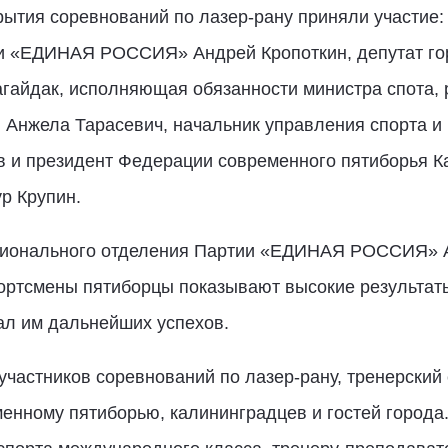
ытия соревнований по лазер-рану приняли участие:
и «ЕДИНАЯ РОССИЯ» Андрей Кропоткин, депутат гор
йдак, исполняющая обязанности министра спота, р
и Анжела Тарасевич, начальник управления спорта 
 и президент Федерации современного пятиборья Ка
р Крупин.
егионального отделения Партии «ЕДИНАЯ РОССИЯ» А
портсмены пятиборцы показывают высокие результаты
л им дальнейших успехов.
участников соревнований по лазер-рану, тренерски
енному пятиборью, калининградцев и гостей города