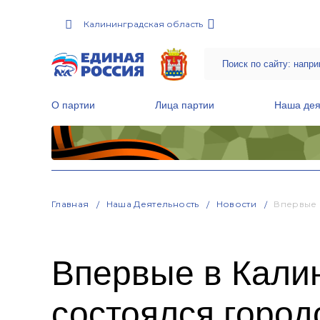
Калининградская область
О партии
Лица партии
Наша дея
Местные общественные приемные Партии
Руководитель Региональной обще
Народная программа «Единой России»
Главная
Наша Деятельность
Новости
Впервые 
Впервые в Калин
состоялся город