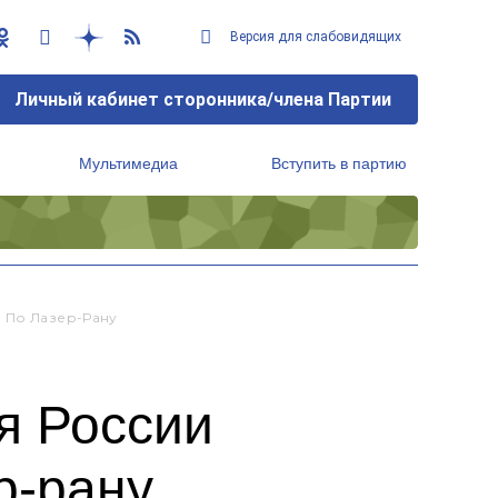
Версия для слабовидящих
Личный кабинет сторонника/члена Партии
Мультимедиа
Вступить в партию
Региональный исполнительный комитет
р По Лазер-Рану
я России
р-рану