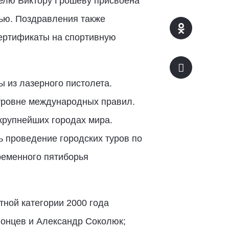
елю Виктору Грошеву присвоена
ью. Поздравления также
сертификаты на спортивную
ы из лазерного пистолета.
уровне международных правил.
крупнейших городах мира.
ь проведение городских туров по
ременного пятиборья
тной категории 2000 года
гонцев и Александр Соколюк;