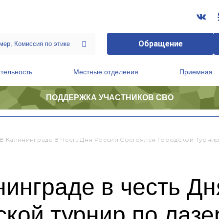
Обращение
тельность
Местные отделения
Приемная
ПОДДЕРЖКА УЧАСТНИКОВ СВО
ственной приемной Председателя Партии
Президиум регионального политического совета
В Калининграде В Честь Дня России Состоялся Городской Турни
инграде в честь Дн
ской турнир по лазе