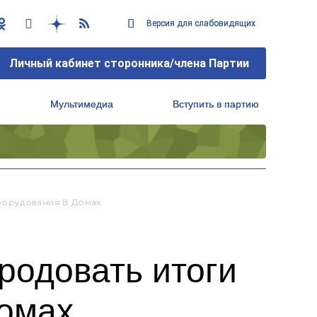
Версия для слабовидящих
Версия для слабовидящих
Личный кабинет сторонника/члена Партии
Личный кабинет сторонника/члена Партии
Мультимедиа
Мультимедиа
Вступить в партию
Вступить в партию
Региональный исполнительный комитет
Региональный исполнительный комитет
борудования В Домах
родовать итоги
домах