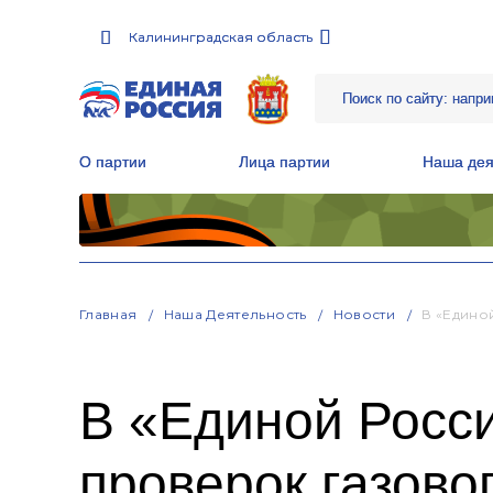
Калининградская область
Калининградская область
О партии
О партии
Лица партии
Лица партии
Наша дея
Наша дея
Местные общественные приемные Партии
Местные общественные приемные Партии
Руководитель Региональной обще
Руководитель Региональной обще
Народная программа «Единой России»
Народная программа «Единой России»
Главная
Наша Деятельность
Новости
В «Едино
В «Единой Росс
проверок газово