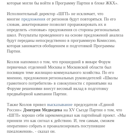
которые могли бы войти в Программу Партии в блоке ЖКХ».
Исполнительный директор «ШГП» не исключает, что
многие
предложения
от регионов будут повторяться. По его
словам, анкетирование позволит проранжировать их и
определить «топовые» предложения со стороны региональных
школ. Результаты проведенного на основе предложений анализа
будут переданы непосредственно в программную Комиссию,
которая занимается обобщением и подготовкой Программы
Партии.
Козлов напомнил о том, что прошедший в январе Форум
первичных отделений Москвы и Московской области был
посвящен теме жилищно-коммунального хозяйства. По его
мнению, предложения региональных руководителей «Школы
грамотного потребителя» в совокупности с принятыми на
Форуме решениями внесут весомый вклад в подготовку
предвыборной кампании Партии.
Также Козлов привел
высказывание
председателя «Единой
Дмитрия Медведева
России«
на XV Съезде Партии о том, что
«ШГП» хорошо себя зарекомендовал как партийный проект. «Мы
приняли это как сигнал к действию. И, тем самым, сможем
оперативно собрать и проанализировать поступившие
предложения», - сказал он.