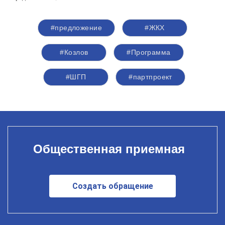
#предложение
#ЖКХ
#Козлов
#Программа
#ШГП
#партпроект
Общественная приемная
Создать обращение