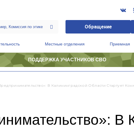
Обращение
тельность
Местные отделения
Приемная
ПОДДЕРЖКА УЧАСТНИКОВ СВО
ственной приемной Председателя Партии
Президиум регионального политического совета
Предпринимательство»: В Калининградской Области Стартует Кон
инимательство»: В 