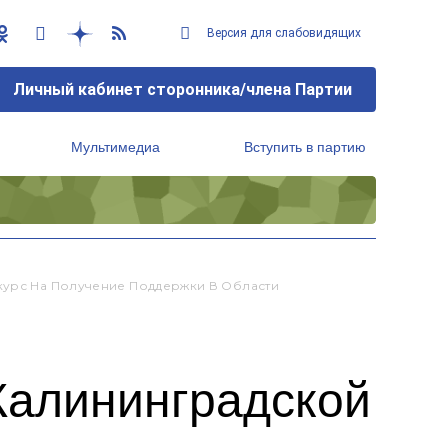
Версия для слабовидящих
Личный кабинет сторонника/члена Партии
Мультимедиа
Вступить в партию
Региональный исполнительный комитет
курс На Получение Поддержки В Области
Калининградской