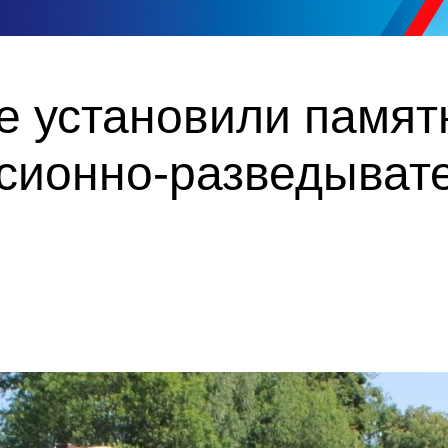
е установили памят
сионно-разведыват