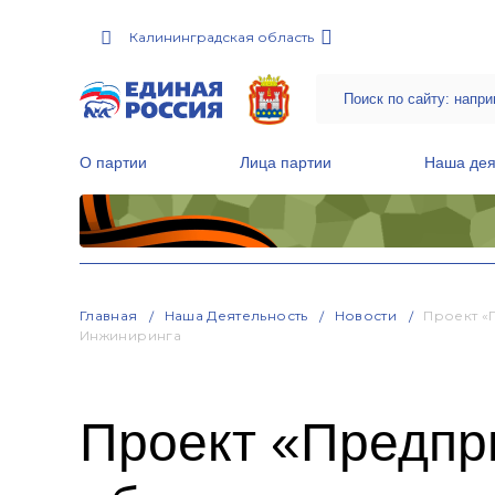
Калининградская область
О партии
Лица партии
Наша дея
Местные общественные приемные Партии
Руководитель Региональной обще
Народная программа «Единой России»
Главная
Наша Деятельность
Новости
Проект «
Инжиниринга
Проект «Предпр