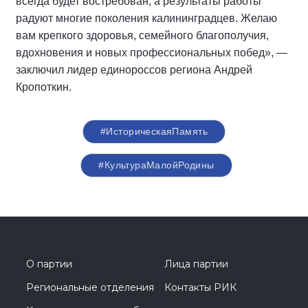
всегда будет востребован, а результаты работы
радуют многие поколения калининградцев. Желаю
вам крепкого здоровья, семейного благополучия,
вдохновения и новых профессиональных побед», —
заключил лидер единороссов региона Андрей
Кропоткин.
#ИсторическаяПамять
#КультураМалойРодины
О партии
Лица партии
Региональные отделения
Контакты РИК