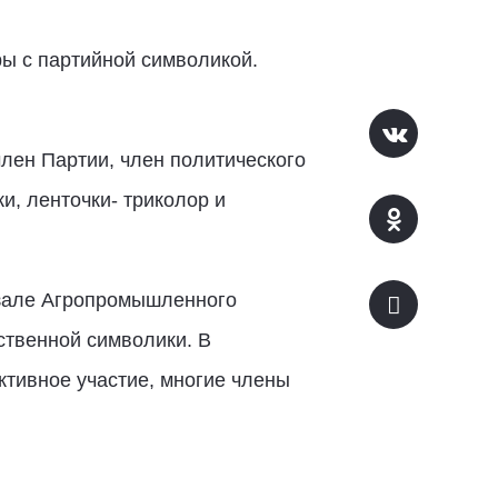
ры с партийной символикой.
лен Партии, член политического
, ленточки- триколор и
 зале Агропромышленного
ственной символики. В
тивное участие, многие члены