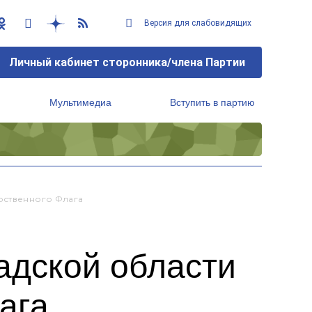
Версия для слабовидящих
Личный кабинет сторонника/члена Партии
Мультимедиа
Вступить в партию
Региональный исполнительный комитет
рственного Флага
адской области
ага