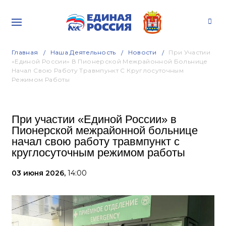
Главная
Наша Деятельность
Новости
При Участии
«Единой России» В Пионерской Межрайонной Больнице
Начал Свою Работу Травмпункт С Круглосуточным
Режимом Работы
При участии «Единой России» в
Пионерской межрайонной больнице
начал свою работу травмпункт с
круглосуточным режимом работы
03 июня 2026,
14:00