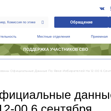
Обращение
тельность
Местные отделения
Приемная
ПОДДЕРЖКА УЧАСТНИКОВ СВО
ственной приемной Председателя Партии
Президиум регионального политического совета
ваны Официальные Данные По Явке Избирателей На 12-00 6 Сен
фициальные данные
12-00 6 сентября