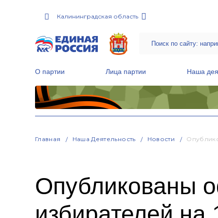
Калининградская область
О партии
Лица партии
Наша дея
Местные общественные приемные Партии
Руководитель Региональной обще
Народная программа «Единой России»
Главная
Наша Деятельность
Новости
Опублико
Опубликованы о
избирателей на 