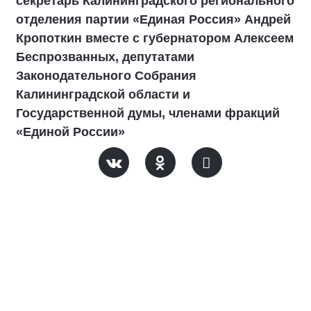
секретарь Калининградского регионального
отделения партии «Единая Россия» Андрей
Кропоткин вместе с губернатором Алексеем
Беспрозванных, депутатами
Законодательного Собрания
Калининградской области и
Государственной думы, членами фракций
«Единой России»
В Калининграде прошли торжества, приуроченные к
80-летию со дня основания Калининградского
областного историко-художественного музея.
Многолетний опыт и разноплановая работа делают
этот музей хранителем наследия, важнейшим
источником передачи культурного опыта, крупным