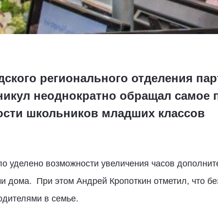
дского регионального отделения пар
никул неоднократно обращал самое 
ости школьников младших классов
ло уделено возможности увеличения часов дополни
ми дома. При этом Андрей Кропоткин отметил, что б
одителями в семье.