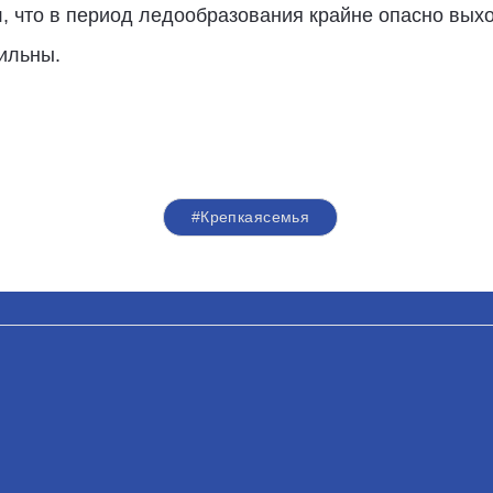
, что в период ледообразования крайне опасно выхо
бильны.
#Крепкаясемья