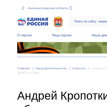
Калининградская область
О партии
Лица партии
Наша дея
Местные общественные приемные Партии
Руководитель Региональной обще
Народная программа «Единой России»
Главная
Наша Деятельность
Новости
Андрей К
Детей На Льду
Андрей Кропотки