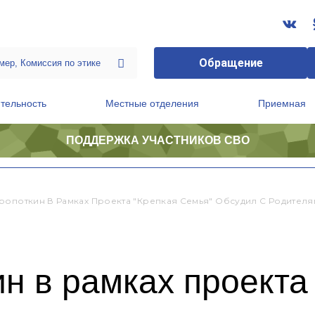
Обращение
тельность
Местные отделения
Приемная
ПОДДЕРЖКА УЧАСТНИКОВ СВО
ственной приемной Председателя Партии
Президиум регионального политического совета
ропоткин В Рамках Проекта "Крепкая Семья" Обсудил С Родител
н в рамках проекта