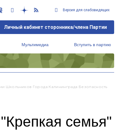
Версия для слабовидящих
Личный кабинет сторонника/члена Партии
Мультимедиа
Вступить в партию
Региональный исполнительный комитет
ями Школьников Города Калининграда Безопасность
 "Крепкая семья"