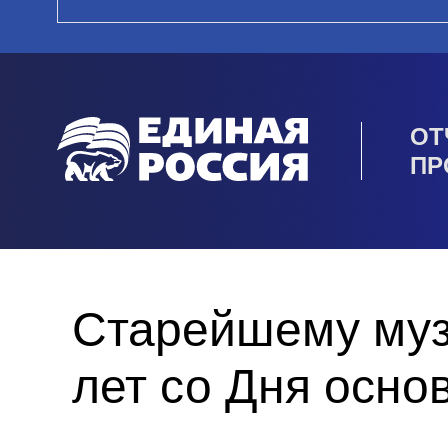
ОТ
ПР
Старейшему муз
лет со Дня осно