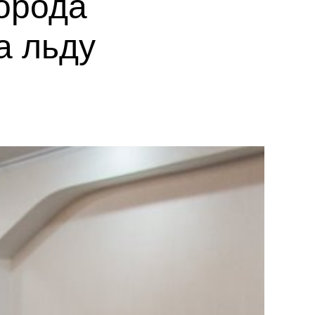
орода
а льду