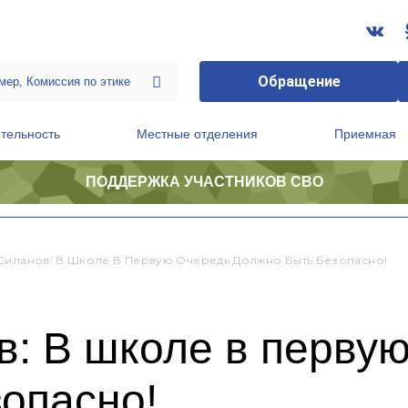
Обращение
тельность
Местные отделения
Приемная
ПОДДЕРЖКА УЧАСТНИКОВ СВО
ственной приемной Председателя Партии
Президиум регионального политического совета
Силанов: В Школе В Первую Очередь Должно Быть Безопасно!
: В школе в перву
опасно!